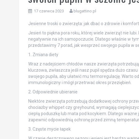
17 czerwca 2023
blugattino.pl
Jesienne troski o zwierzęta: jak dbać o zdrowie i komfort
Jesień to piękna pora roku, której wiele zwierząt nie lub
negatywnie na ich samopoczucie. Dlatego właśnie w tym 
przedstawimy 7 porad, jak wesprzeć swojego pupila w sez
1. Zmiana diety
Wraz z nadejściem chłodów nasze zwierzęta potrzebują wi
kluczowa, zwłaszcza jeśli nasz pupil spędza dużo czasu
swojego pupila, aby ułatwić mu termoregulację. Warto odp
immunologiczny i mógł przetrwać okres przeziębień.
2. Odpowiednie ubieranie
Niektóre zwierzęta potrzebują dodatkowej ochrony przed z
chociażby whippet czy greyhound, wymagają cieplejszy
ciepłą poduszkę lub mata pod kocykiem. Dlatego ważne j
zapewnić odpowiednią ochronę przed zimną temperatur
3. Częste mycie łapek
W czasie deszczowego sezonu jesieni jest bardzo ważne, a