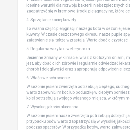
idealne warunki dla rozwoju bakterii, niebezpiecznych dl
zaopatrzyć się w kremowe środki pielęgnacyjne, które oc
4. Sprzątanie kociej kuwety
To ważna część pielęgnacji naszego kota w sezonie jesi
kuwety. W czasie deszczowego okresu, nasze pupile spędz
załatwianie się, także wzrastają. Warto dbać o czystość,
5. Regularna wizyta u weterynarza
Jesienne zmiany w klimacie, wraz z krótszymi dniami, 
jest, aby dbać o ich zdrowie i regularnie odwiedzać lek
chorób i dolegliwości oraz zaproponują odpowiednie lecz
6. Właściwe schronienie
W sezonie jesieni zwierzęta potrzebują ciepłego, such
warto zapewnić im koc lub poduszkę w ciepłym pomieszc
kolei potrzebują swojego własnego miejsca, w którym mo
7. Wysokiej jakości akcesoria
W sezonie jesieni nasze zwierzęta potrzebują dobrych j
przypadku psów warto zaopatrzyć się w wysokiej jakości 
podczas spacerów. W przypadku kotów, warto zainwestow