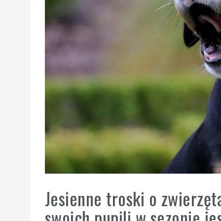
Jesienne troski o zwierzęt
swoich pupili w sezonie je