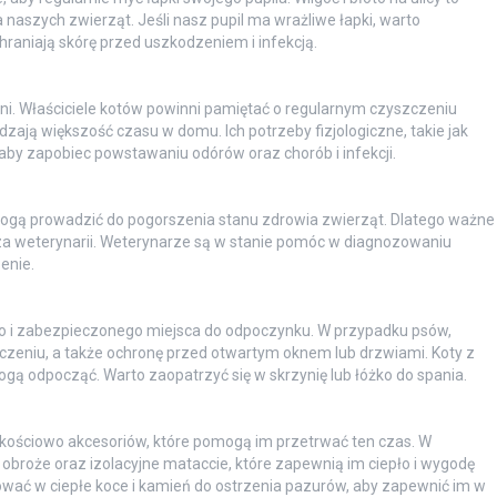
a naszych zwierząt. Jeśli nasz pupil ma wrażliwe łapki, warto
hraniają skórę przed uszkodzeniem i infekcją.
eni. Właściciele kotów powinni pamiętać o regularnym czyszczeniu
ają większość czasu w domu. Ich potrzeby fizjologiczne, takie jak
 aby zapobiec powstawaniu odórów oraz chorób i infekcji.
mogą prowadzić do pogorszenia stanu zdrowia zwierząt. Dlatego ważne
arza weterynarii. Weterynarze są w stanie pomóc w diagnozowaniu
enie.
ego i zabezpieczonego miejsca do odpoczynku. W przypadku psów,
zeniu, a także ochronę przed otwartym oknem lub drzwiami. Koty z
gą odpocząć. Warto zaopatrzyć się w skrzynię lub łóżko do spania.
akościowo akcesoriów, które pomogą im przetrwać ten czas. W
obroże oraz izolacyjne mataccie, które zapewnią im ciepło i wygodę
ać w ciepłe koce i kamień do ostrzenia pazurów, aby zapewnić im w