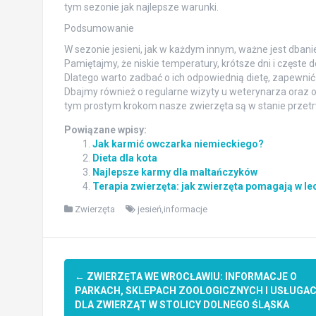
tym sezonie jak najlepsze warunki.
Podsumowanie
W sezonie jesieni, jak w każdym innym, ważne jest dban
Pamiętajmy, że niskie temperatury, krótsze dni i częs
Dlatego warto zadbać o ich odpowiednią dietę, zapewnić 
Dbajmy również o regularne wizyty u weterynarza oraz o
tym prostym krokom nasze zwierzęta są w stanie przetrw
Powiązane wpisy:
Jak karmić owczarka niemieckiego?
Dieta dla kota
Najlepsze karmy dla maltańczyków
Terapia zwierzęta: jak zwierzęta pomagają w lec
Zwierzęta
jesień,informacje
Post
←
ZWIERZĘTA WE WROCŁAWIU: INFORMACJE O
navigation
PARKACH, SKLEPACH ZOOLOGICZNYCH I USŁUGA
DLA ZWIERZĄT W STOLICY DOLNEGO ŚLĄSKA