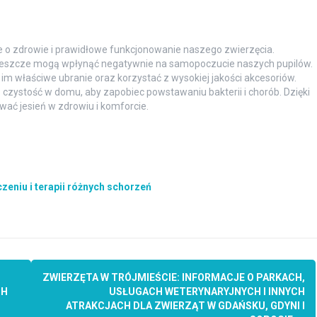
ie o zdrowie i prawidłowe funkcjonowanie naszego zwierzęcia.
te deszcze mogą wpłynąć negatywnie na samopoczucie naszych pupilów.
im właściwe ubranie oraz korzystać z wysokiej jakości akcesoriów.
 czystość w domu, aby zapobiec powstawaniu bakterii i chorób. Dzięki
ać jesień w zdrowiu i komforcie.
zeniu i terapii różnych schorzeń
ZWIERZĘTA W TRÓJMIEŚCIE: INFORMACJE O PARKACH,
CH
USŁUGACH WETERYNARYJNYCH I INNYCH
ATRAKCJACH DLA ZWIERZĄT W GDAŃSKU, GDYNI I