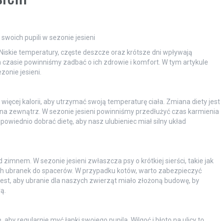
 swoich pupili w sezonie jesieni
i. Niskie temperatury, częste deszcze oraz krótsze dni wpływają
czasie powinniśmy zadbać o ich zdrowie i komfort. W tym artykule
onie jesieni.
ęcej kalorii, aby utrzymać swoją temperaturę ciała. Zmiana diety jest
 na zewnątrz. W sezonie jesieni powinniśmy przedłużyć czas karmienia
owiednio dobrać dietę, aby nasz ulubieniec miał silny układ
imnem. W sezonie jesieni zwłaszcza psy o krótkiej sierści, takie jak
ch ubranek do spacerów. W przypadku kotów, warto zabezpieczyć
est, aby ubranie dla naszych zwierząt miało złożoną budowę, by
ą.
by regularnie myć łapki swojego pupila. Wilgoć i błoto na ulicy to