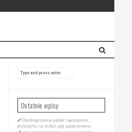
rapaniem
Search
for:
Ostatnie wpisy
Dlaczego pies je patyki: najczęstsze
przyczyny i co zrobić, gdy zjada drewno