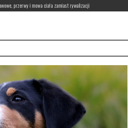
wowe, przerwy i mowa ciała zamiast rywalizacji
s/FRAPs) i jak bezpiecznie go rozładować
 zapachowa i zasady pierwszego kontaktu
 się — instynkt, znakowanie zapachem i różnica między kopaniem a d
nkt, komunikacja zapachowa i kiedy to sygnał problemów skórnych
czyny i co zrobić, gdy zjada drewno