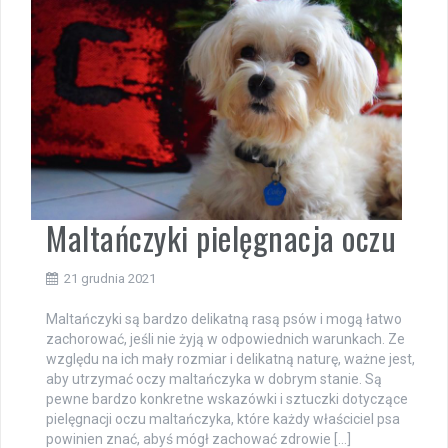
Maltańczyki pielęgnacja oczu
21 grudnia 2021
Maltańczyki są bardzo delikatną rasą psów i mogą łatwo
zachorować, jeśli nie żyją w odpowiednich warunkach. Ze
względu na ich mały rozmiar i delikatną naturę, ważne jest,
aby utrzymać oczy maltańczyka w dobrym stanie. Są
pewne bardzo konkretne wskazówki i sztuczki dotyczące
pielęgnacji oczu maltańczyka, które każdy właściciel psa
powinien znać, abyś mógł zachować zdrowie […]