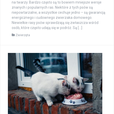
na twarzy. Bardzo często są to bowiem mniejsze wersje
znanych i popularnych ras. Niektóre z tych psów są
niepowtarzalne, a wszystkie cechuje jedno – są gwarancją
energicznego i cudownego zwierzaka domowego.
Niewielkie rasy psów sprawdzają się zwłaszcza wśród
osób, które często udają się w podróż. Są […]
Zwierzęta