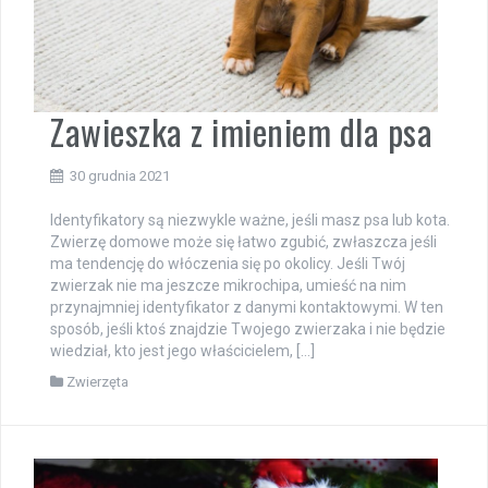
Zawieszka z imieniem dla psa
30 grudnia 2021
Identyfikatory są niezwykle ważne, jeśli masz psa lub kota.
Zwierzę domowe może się łatwo zgubić, zwłaszcza jeśli
ma tendencję do włóczenia się po okolicy. Jeśli Twój
zwierzak nie ma jeszcze mikrochipa, umieść na nim
przynajmniej identyfikator z danymi kontaktowymi. W ten
sposób, jeśli ktoś znajdzie Twojego zwierzaka i nie będzie
wiedział, kto jest jego właścicielem, […]
Zwierzęta