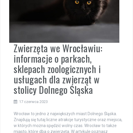
Zwierzęta we Wrocławiu:
informacje o parkach,
sklepach zoologicznych i
usługach dla zwierząt w
stolicy Dolnego Śląska
17 czerwca 2023
Wrocław to jedno z największych miast Dolnego Śląska.
Znajdują się tutaj liczne atrakcje turystyczne oraz miejsca,
w których można spędzić wolny czas. Wrocław to także
miasto, które dba o zwierzęta. W artykule poznasz